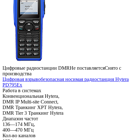
Цифровые радиостанции DMR
Не поставляется
Снято с
производства
Цифровая взрывобезопасная носимая радиостанция Hytera
PD795Ex
Работа в системах
Конвенциональная Hytera,
DMR IP Multi-site Connect,
DMR Транкинг XPT Hytera,
DMR Tier 3 Транкинг Hytera
Диапазон частот
136—174 МГц,
400—470 МГц
Кол-во каналов