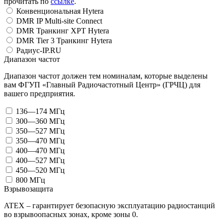
прочитать по
ссылке
.
Конвенциональная Hytera
DMR IP Multi-site Connect
DMR Транкинг XPT Hytera
DMR Tier 3 Транкинг Hytera
Радиус-IP.RU
Диапазон частот
Диапазон частот должен тем номиналам, которые выделены
вам ФГУП «Главный Радиочастотный Центр» (ГРЧЦ) для
вашего предприятия.
136—174 МГц
300—360 МГц
350—527 МГц
350—470 МГц
400—470 МГц
400—527 МГц
450—520 МГц
800 МГц
Взрывозащита
ATEX – гарантирует безопасную эксплуатацию радиостанций
во взрывоопасных зонах, кроме зоны 0.