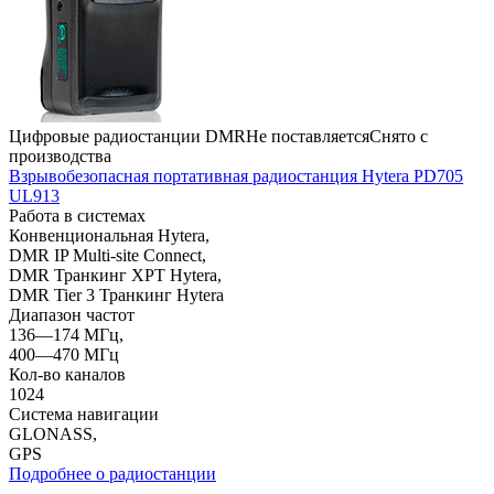
Цифровые радиостанции DMR
Не поставляется
Снято с
производства
Взрывобезопасная портативная радиостанция Hytera PD705
UL913
Работа в системах
Конвенциональная Hytera,
DMR IP Multi-site Connect,
DMR Транкинг XPT Hytera,
DMR Tier 3 Транкинг Hytera
Диапазон частот
136—174 МГц,
400—470 МГц
Кол-во каналов
1024
Система навигации
GLONASS,
GPS
Подробнее о радиостанции