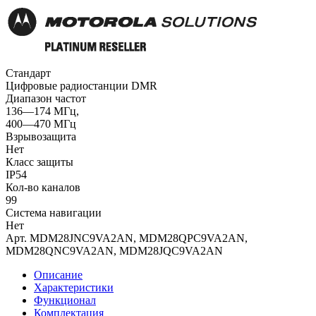
Стандарт
Цифровые радиостанции DMR
Диапазон частот
136—174 МГц,
400—470 МГц
Взрывозащита
Нет
Класс защиты
IP54
Кол-во каналов
99
Система навигации
Нет
Арт. MDM28JNC9VA2AN, MDM28QPC9VA2AN,
MDM28QNC9VA2AN, MDM28JQC9VA2AN
Описание
Характеристики
Функционал
Комплектация