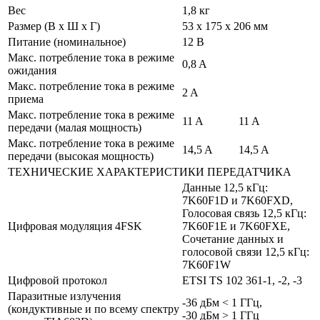
Вес
1,8 кг
Размер (В х Ш х Г)
53 x 175 x 206 мм
Питание (номинальное)
12 В
Макс. потребление тока в режиме
0,8 A
ожидания
Макс. потребление тока в режиме
2 A
приема
Макс. потребление тока в режиме
11 A
11 A
передачи (малая мощность)
Макс. потребление тока в режиме
14,5 A
14,5 A
передачи (высокая мощность)
ТЕХНИЧЕСКИЕ ХАРАКТЕРИСТИКИ ПЕРЕДАТЧИКА
Данные 12,5 кГц:
7K60F1D и 7K60FXD,
Голосовая связь 12,5 кГц:
Цифровая модуляция 4FSK
7K60F1E и 7K60FXE,
Сочетание данных и
голосовой связи 12,5 кГц:
7K60F1W
Цифровой протокол
ETSI TS 102 361-1, -2, -3
Паразитные излучения
-36 дБм < 1 ГГц,
(кондуктивные и по всему спектру
-30 дБм > 1 ГГц