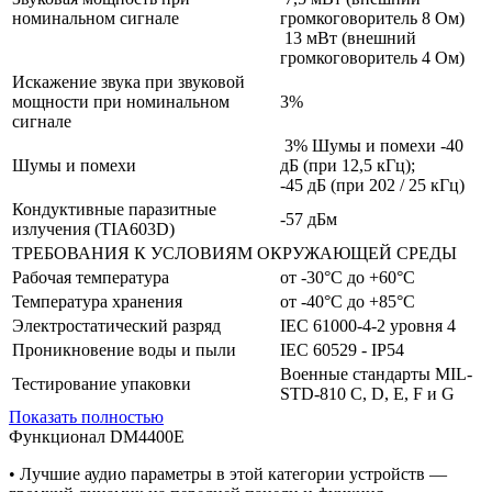
номинальном сигнале
громкоговоритель 8 Ом)
13 мВт (внешний
громкоговоритель 4 Ом)
Искажение звука при звуковой
мощности при номинальном
3%
сигнале
3% Шумы и помехи -40
Шумы и помехи
дБ (при 12,5 кГц);
-45 дБ (при 202 / 25 кГц)
Кондуктивные паразитные
-57 дБм
излучения (TIA603D)
ТРЕБОВАНИЯ К УСЛОВИЯМ ОКРУЖАЮЩЕЙ СРЕДЫ
Рабочая температура
от -30°C до +60°C
Температура хранения
от -40°C до +85°C
Электростатический разряд
IEC 61000-4-2 уровня 4
Проникновение воды и пыли
IEC 60529 - IP54
Военные стандарты MIL-
Тестирование упаковки
STD-810 C, D, E, F и G
Показать полностью
Функционал DM4400E
• Лучшие аудио параметры в этой категории устройств —