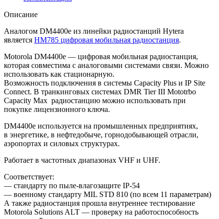
Описание
Аналогом DM4400e из линейки радиостанций Hytera
является
HM785 цифровая мобильная радиостанция
.
Motorola DM4400e — цифровая мобильная радиостанция,
которая совместима с аналоговыми системами связи. Можно
использовать как стационарную.
Возможность подключения в системы Capacity Plus и IP Site
Connect. В транкинговых системах DMR Tier III Mototrbo
Capacity Max радиостанцию можно использовать при
покупке лицензионного ключа.
DM4400e используется на промышленных предприятиях,
в энергетике, в нефтедобыче, горнодобывающей отрасли,
аэропортах и силовых структурах.
Работает в частотных диапазонах VHF и UHF.
Соответствует:
— стандарту по
пыле-влагозащите
IP-54
— военному стандарту MIL STD 810 (по всем 11 параметрам)
А также радиостанция прошла внутреннее тестирование
Motorola Solutions ALT — проверку на работоспособность