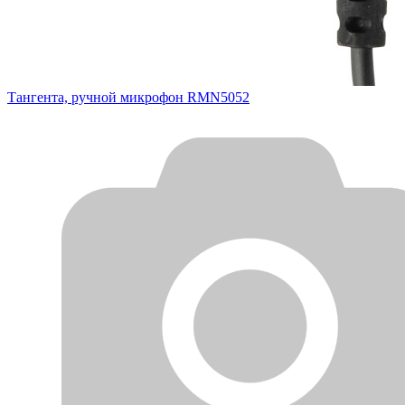
Тангента, ручной микрофон RMN5052