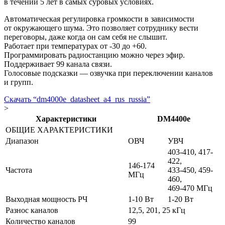
в течении 5 лет в самых суровых условиях.
Автоматическая регулировка громкости в зависимости
от окружающего шума. Это позволяет сотруднику вести
переговоры, даже когда он сам себя не слышит.
Работает при температурах от -30 до +60.
Программировать радиостанцию можно через эфир.
Поддерживает 99 канала связи.
Голосовые подсказки — озвучка при переключении каналов
и групп.
Скачать “dm4000e_datasheet_a4_rus_russia”
>
Характеристики
DM4400e
ОБЩИЕ ХАРАКТЕРИСТИКИ
Диапазон
ОВЧ
УВЧ
403-410, 417-
422,
146-174
Частота
433-450, 459-
МГц
460,
469-470 МГц
Выходная мощность РЧ
1-10 Вт
1-20 Вт
Разнос каналов
12,5, 201, 25 кГц
Количество каналов
99