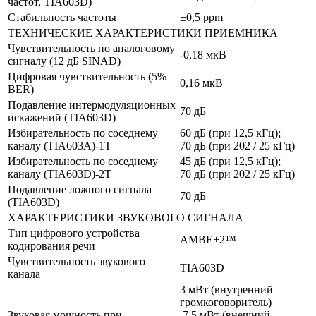
частот, TIA603D)
Стабильность частоты
±0,5 ppm
ТЕХНИЧЕСКИЕ ХАРАКТЕРИСТИКИ ПРИЕМНИКА
Чувствительность по аналоговому
-0,18 мкВ
сигналу (12 дБ SINAD)
Цифровая чувствительность (5%
0,16 мкВ
BER)
Подавление интермодуляционных
70 дБ
искажений (TIA603D)
Избирательность по соседнему
60 дБ (при 12,5 кГц);
каналу (TIA603A)-1T
70 дБ (при 202 / 25 кГц)
Избирательность по соседнему
45 дБ (при 12,5 кГц);
каналу (TIA603D)-2T
70 дБ (при 202 / 25 кГц)
Подавление ложного сигнала
70 дБ
(TIA603D)
ХАРАКТЕРИСТИКИ ЗВУКОВОГО СИГНАЛА
Тип цифрового устройства
AMBE+2™
кодирования речи
Чувствительность звукового
TIA603D
канала
3 мВт (внутренний
громкоговоритель)
Звуковая мощность при
7,5 мВт (внешний