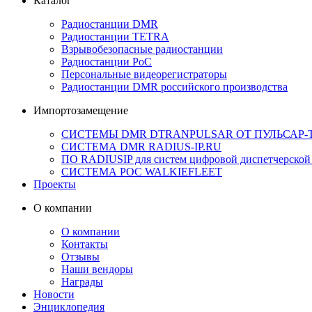
Каталог
Радиостанции DMR
Радиостанции TETRA
Взрывобезопасные радиостанции
Радиостанции PoC
Персональные видеорегистраторы
Радиостанции DMR российского производства
Импортозамещение
СИСТЕМЫ DMR DTRANPULSAR ОТ ПУЛЬСАР-
СИСТЕМА DMR RADIUS-IP.RU
ПО RADIUSIP для систем цифровой диспетчерской
CИСТЕМА POC WALKIEFLEET
Проекты
О компании
О компании
Контакты
Отзывы
Наши вендоры
Награды
Новости
Энциклопедия