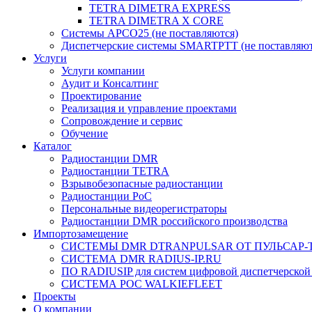
TETRA DIMETRA EXPRESS
TETRA DIMETRA X CORE
Системы APCO25 (не поставляются)
Диспетчерские системы SMARTPTT (не поставляют
Услуги
Услуги компании
Аудит и Консалтинг
Проектирование
Реализация и управление проектами
Сопровождение и сервис
Обучение
Каталог
Радиостанции DMR
Радиостанции TETRA
Взрывобезопасные радиостанции
Радиостанции PoC
Персональные видеорегистраторы
Радиостанции DMR российского производства
Импортозамещение
СИСТЕМЫ DMR DTRANPULSAR ОТ ПУЛЬСАР-
СИСТЕМА DMR RADIUS-IP.RU
ПО RADIUSIP для систем цифровой диспетчерской
CИСТЕМА POC WALKIEFLEET
Проекты
О компании