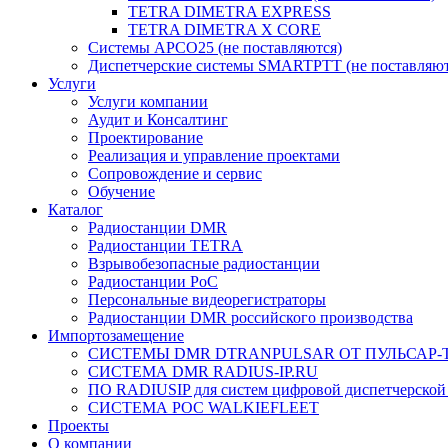
TETRA DIMETRA EXPRESS
TETRA DIMETRA X CORE
Системы APCO25 (не поставляются)
Диспетчерские системы SMARTPTT (не поставляют
Услуги
Услуги компании
Аудит и Консалтинг
Проектирование
Реализация и управление проектами
Сопровождение и сервис
Обучение
Каталог
Радиостанции DMR
Радиостанции TETRA
Взрывобезопасные радиостанции
Радиостанции PoC
Персональные видеорегистраторы
Радиостанции DMR российского производства
Импортозамещение
СИСТЕМЫ DMR DTRANPULSAR ОТ ПУЛЬСАР-
СИСТЕМА DMR RADIUS-IP.RU
ПО RADIUSIP для систем цифровой диспетчерской
CИСТЕМА POC WALKIEFLEET
Проекты
О компании