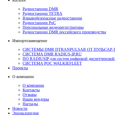
Каталог
Радиостанции DMR
Радиостанции TETRA
Взрывобезопасные радиостанции
Радиостанции PoC
Персональные видеорегистраторы
Радиостанции DMR российского производства
Импортозамещение
СИСТЕМЫ DMR DTRANPULSAR ОТ ПУЛЬСАР-
СИСТЕМА DMR RADIUS-IP.RU
ПО RADIUSIP для систем цифровой диспетчерской
CИСТЕМА POC WALKIEFLEET
Проекты
О компании
О компании
Контакты
Отзывы
Наши вендоры
Награды
Новости
Энциклопедия