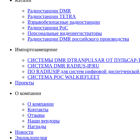
Каталог
Радиостанции DMR
Радиостанции TETRA
Взрывобезопасные радиостанции
Радиостанции PoC
Персональные видеорегистраторы
Радиостанции DMR российского производства
Импортозамещение
СИСТЕМЫ DMR DTRANPULSAR ОТ ПУЛЬСАР-
СИСТЕМА DMR RADIUS-IP.RU
ПО RADIUSIP для систем цифровой диспетчерской
CИСТЕМА POC WALKIEFLEET
Проекты
О компании
О компании
Контакты
Отзывы
Наши вендоры
Награды
Новости
Энциклопедия