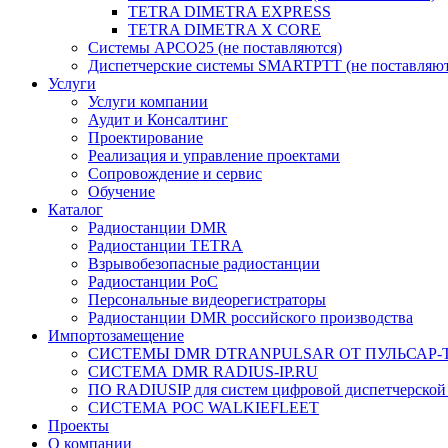
TETRA DIMETRA EXPRESS
TETRA DIMETRA X CORE
Системы APCO25 (не поставляются)
Диспетчерские системы SMARTPTT (не поставляют
Услуги
Услуги компании
Аудит и Консалтинг
Проектирование
Реализация и управление проектами
Сопровождение и сервис
Обучение
Каталог
Радиостанции DMR
Радиостанции TETRA
Взрывобезопасные радиостанции
Радиостанции PoC
Персональные видеорегистраторы
Радиостанции DMR российского производства
Импортозамещение
СИСТЕМЫ DMR DTRANPULSAR ОТ ПУЛЬСАР-
СИСТЕМА DMR RADIUS-IP.RU
ПО RADIUSIP для систем цифровой диспетчерской
CИСТЕМА POC WALKIEFLEET
Проекты
О компании