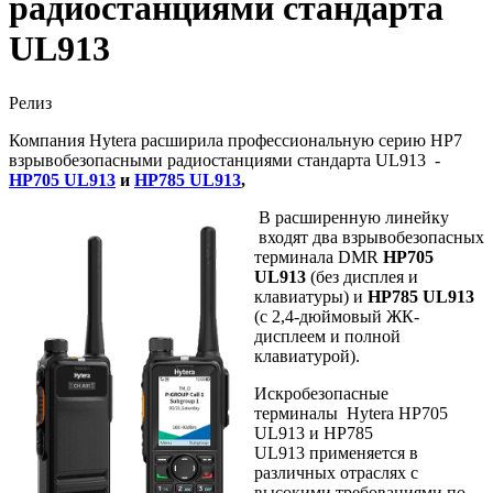
радиостанциями стандарта
UL913
Релиз
Компания Hytera расширила профессиональную серию HP7
взрывобезопасными радиостанциями стандарта UL913 -
HP705 UL913
и
HP785 UL913
,
В расширенную линейку
входят два взрывобезопасных
терминала DMR
HP705
UL913
(без дисплея и
клавиатуры) и
HP785 UL913
(c 2,4-дюймовый ЖК-
дисплеем и полной
клавиатурой).
Искробезопасные
терминалы Hytera HP705
UL913 и HP785
UL913 применяется в
различных отраслях с
высокими требованиями по