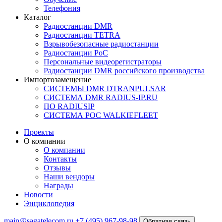
Телефония
Каталог
Радиостанции DMR
Радиостанции TETRA
Взрывобезопасные радиостанции
Радиостанции PoC
Персональные видеорегистраторы
Радиостанции DMR российского производства
Импортозамещение
СИСТЕМЫ DMR DTRANPULSAR
СИСТЕМА DMR RADIUS-IP.RU
ПО RADIUSIP
CИСТЕМА POC WALKIEFLEET
Проекты
О компании
О компании
Контакты
Отзывы
Наши вендоры
Награды
Новости
Энциклопедия
main@sagatelecom.ru
+7 (495) 967-98-98
Обратная связь