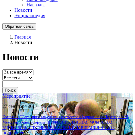
Награды
Новости
Энциклопедия
Обратная связь
Главная
Новости
Новости
Поиск
Мероприятие
27 сентября 2017
Компания "Сага" приняла участие в качестве официального Партнера в XI
Международном форуме ПРОФЕССИОНАЛЬНАЯ МОБИЛЬНАЯ
Читать
РАДИОСВЯЗЬ, СПУТНИКОВАЯ СВЯЗЬ И НАВИГАЦИЯ
подробнее